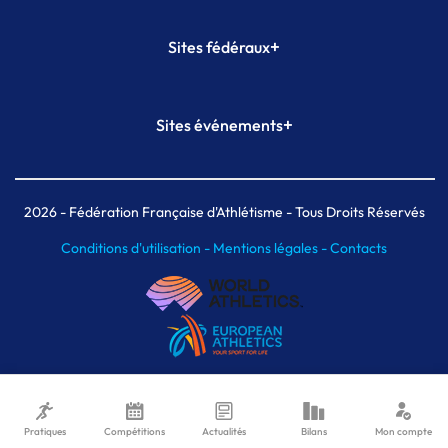
+
Sites fédéraux
SI-FFA
CALORG
+
Sites événements
Plateforme Formation
Meeting de Paris
Meeting de Paris indoor
MAIF Ekiden de Paris
2026
- Fédération Française d'Athlétisme - Tous Droits Réservés
Conditions d'utilisation -
Mentions légales -
Contacts
Pratiques
Compétitions
Actualités
Bilans
Mon compte