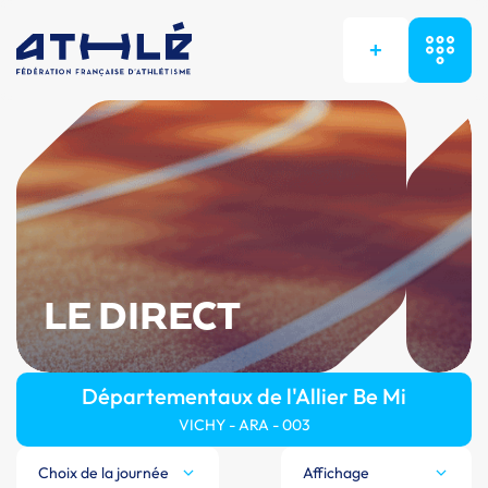
+
LE DIRECT
Départementaux de l'Allier Be Mi
VICHY - ARA - 003
Choix de la journée
Affichage