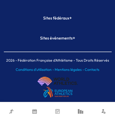
+
Sites fédéraux
SI-FFA
CALORG
+
Sites événements
Plateforme Formation
Meeting de Paris
Meeting de Paris indoor
MAIF Ekiden de Paris
2026
- Fédération Française d'Athlétisme - Tous Droits Réservés
Conditions d'utilisation -
Mentions légales -
Contacts