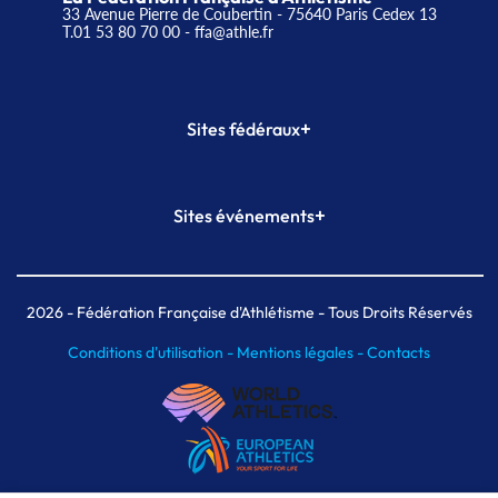
33 Avenue Pierre de Coubertin - 75640 Paris Cedex 13
T.01 53 80 70 00
- ffa@athle.fr
+
Sites fédéraux
SI-FFA
CALORG
+
Sites événements
Plateforme Formation
Meeting de Paris
Meeting de Paris indoor
MAIF Ekiden de Paris
2026
- Fédération Française d'Athlétisme - Tous Droits Réservés
Conditions d'utilisation -
Mentions légales -
Contacts