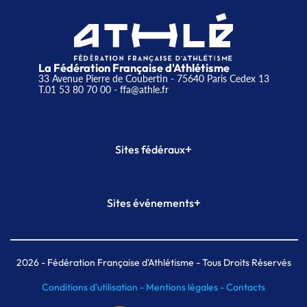
La Fédération Française d'Athlétisme
33 Avenue Pierre de Coubertin - 75640 Paris Cedex 13
T.01 53 80 70 00
- ffa@athle.fr
+
Sites fédéraux
SI-FFA
CALORG
+
Sites événements
Plateforme Formation
Meeting de Paris
Meeting de Paris indoor
MAIF Ekiden de Paris
2026
- Fédération Française d'Athlétisme - Tous Droits Réservés
Conditions d'utilisation -
Mentions légales -
Contacts