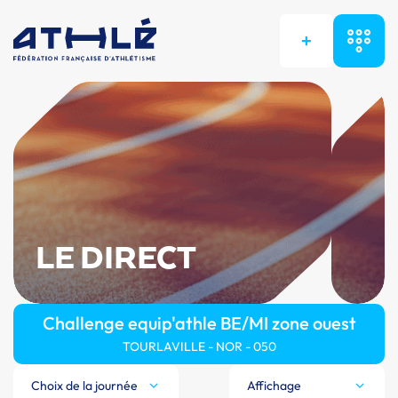
+
LE DIRECT
Challenge equip'athle BE/MI zone ouest
TOURLAVILLE - NOR - 050
Choix de la journée
Affichage