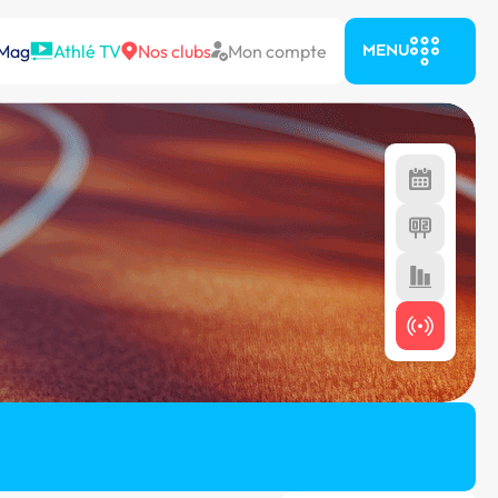
 Mag
Athlé TV
Nos clubs
Mon compte
MENU