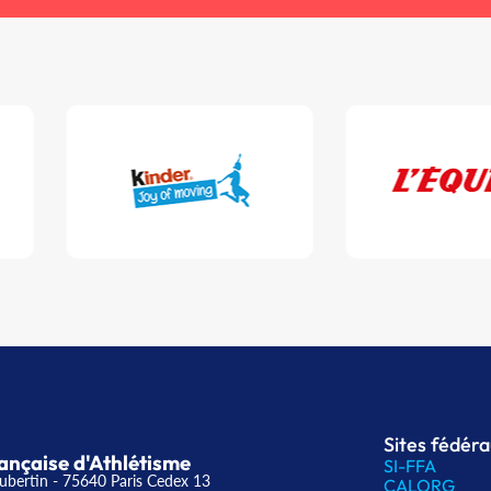
Sites fédér
ançaise d'Athlétisme
SI-FFA
ubertin - 75640 Paris Cedex 13
CALORG