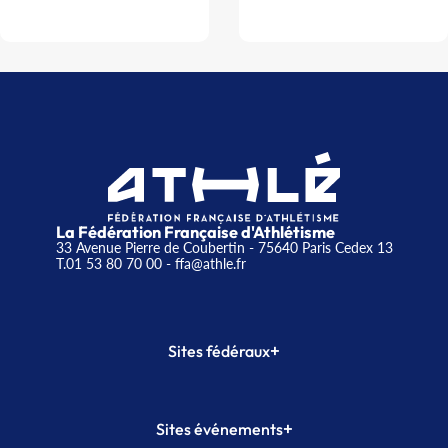
La Fédération Française d'Athlétisme
33 Avenue Pierre de Coubertin - 75640 Paris Cedex 13
T.01 53 80 70 00
- ffa@athle.fr
+
Sites fédéraux
SI-FFA
CALORG
+
Sites événements
Plateforme Formation