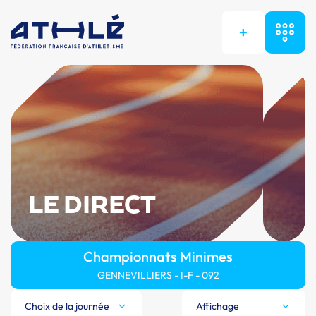
+
LE DIRECT
Championnats Minimes
GENNEVILLIERS - I-F - 092
Choix de la journée
Affichage