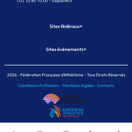
T.01 53 80 70 00
- ffa@athle.fr
+
Sites fédéraux
SI-FFA
CALORG
+
Sites événements
Plateforme Formation
Meeting de Paris
Meeting de Paris indoor
MAIF Ekiden de Paris
2026
- Fédération Française d'Athlétisme - Tous Droits Réservés
Conditions d'utilisation -
Mentions légales -
Contacts