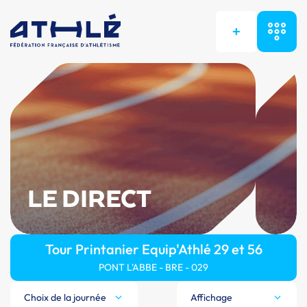
+
LE DIRECT
Tour Printanier Equip'Athlé 29 et 56
PONT L'ABBE - BRE - 029
Choix de la journée
Affichage