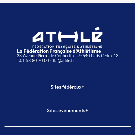
La Fédération Française d'Athlétisme
33 Avenue Pierre de Coubertin - 75640 Paris Cedex 13
T.01 53 80 70 00
- ffa@athle.fr
+
Sites fédéraux
SI-FFA
CALORG
+
Sites événements
Plateforme Formation
Meeting de Paris
Meeting de Paris indoor