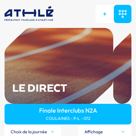
+
LE DIRECT
Finale Interclubs N2A
COULAINES - P-L - 072
Choix de la journée
Affichage