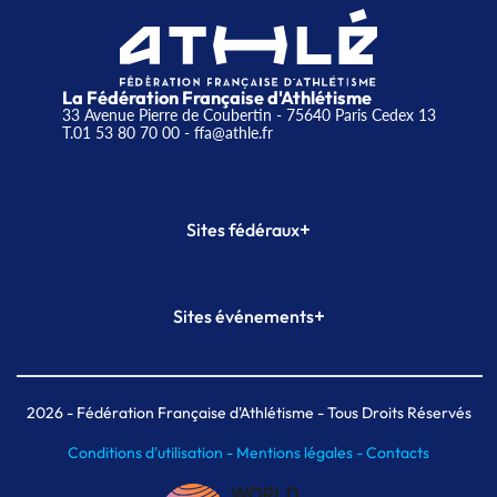
La Fédération Française d'Athlétisme
33 Avenue Pierre de Coubertin - 75640 Paris Cedex 13
T.01 53 80 70 00
- ffa@athle.fr
+
Sites fédéraux
SI-FFA
CALORG
+
Sites événements
Plateforme Formation
Meeting de Paris
Meeting de Paris indoor
MAIF Ekiden de Paris
2026
- Fédération Française d'Athlétisme - Tous Droits Réservés
Conditions d'utilisation -
Mentions légales -
Contacts