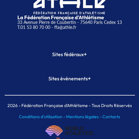
La Fédération Française d'Athlétisme
33 Avenue Pierre de Coubertin - 75640 Paris Cedex 13
T.01 53 80 70 00
- ffa@athle.fr
+
Sites fédéraux
SI-FFA
CALORG
+
Sites événements
Plateforme Formation
Meeting de Paris
Meeting de Paris indoor
MAIF Ekiden de Paris
2026
- Fédération Française d'Athlétisme - Tous Droits Réservés
Conditions d'utilisation -
Mentions légales -
Contacts