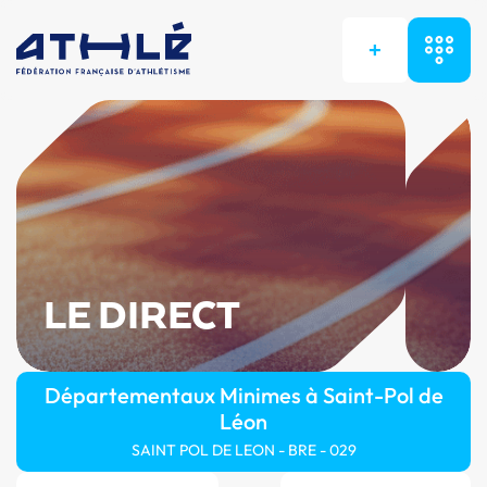
+
LE DIRECT
Départementaux Minimes à Saint-Pol de
Léon
SAINT POL DE LEON - BRE - 029