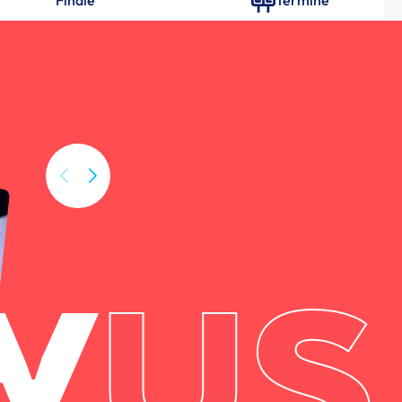
Finale
Terminé
W
US