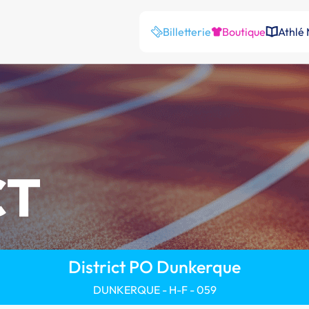
Billetterie
Boutique
Athlé
CT
District PO Dunkerque
DUNKERQUE - H-F - 059