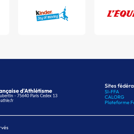
Sites fédér
ançaise d'Athlétisme
SI-FFA
ubertin - 75640 Paris Cedex 13
CALORG
athle.fr
Plateforme F
rvés