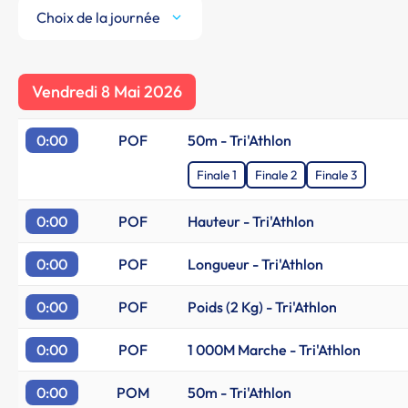
Choix de la journée
Vendredi 8 Mai 2026
0:00
POF
50m - Tri'Athlon
Finale 1
Finale 2
Finale 3
0:00
POF
Hauteur - Tri'Athlon
0:00
POF
Longueur - Tri'Athlon
0:00
POF
Poids (2 Kg) - Tri'Athlon
0:00
POF
1 000M Marche - Tri'Athlon
0:00
POM
50m - Tri'Athlon