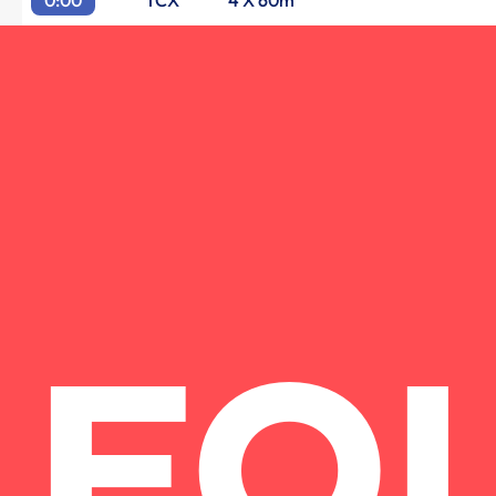
0:00
TCX
4 X 60m
FO