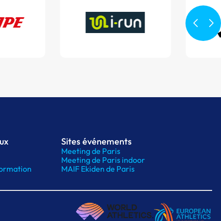
aux
Sites événements
Meeting de Paris
Meeting de Paris indoor
ormation
MAIF Ekiden de Paris