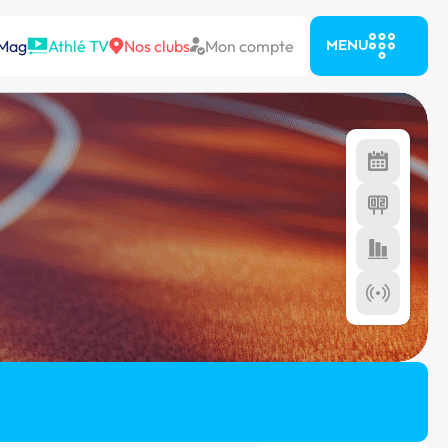
 Mag
Athlé TV
Nos clubs
Mon compte
MENU