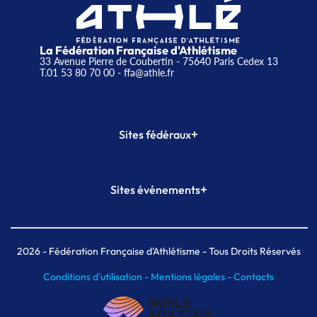
La Fédération Française d'Athlétisme
33 Avenue Pierre de Coubertin - 75640 Paris Cedex 13
T.01 53 80 70 00
- ffa@athle.fr
+
Sites fédéraux
SI-FFA
CALORG
+
Sites événements
Plateforme Formation
Meeting de Paris
Meeting de Paris indoor
MAIF Ekiden de Paris
2026
- Fédération Française d'Athlétisme - Tous Droits Réservés
Conditions d'utilisation -
Mentions légales -
Contacts