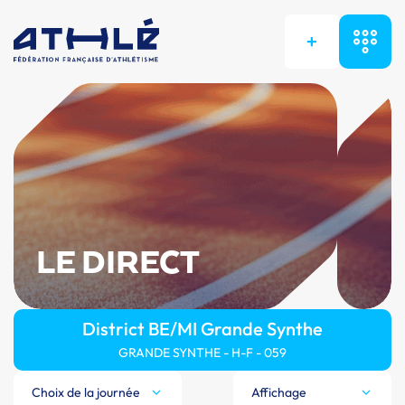
+
LE DIRECT
District BE/MI Grande Synthe
GRANDE SYNTHE - H-F - 059
Choix de la journée
Affichage