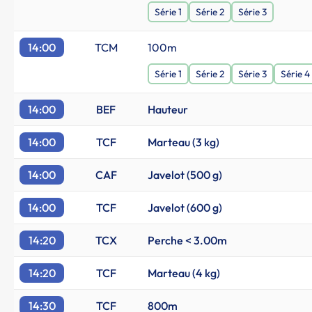
Série 1
Série 2
Série 3
14:00
TCM
100m
Série 1
Série 2
Série 3
Série 4
14:00
BEF
Hauteur
14:00
TCF
Marteau (3 kg)
14:00
CAF
Javelot (500 g)
14:00
TCF
Javelot (600 g)
14:20
TCX
Perche < 3.00m
14:20
TCF
Marteau (4 kg)
14:30
TCF
800m