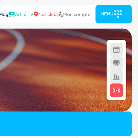
 Mag
Athlé TV
Nos clubs
Mon compte
MENU