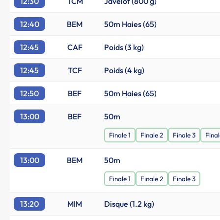
12:30
TCM
Javelot (800 g)
12:40
BEM
50m Haies (65)
12:45
CAF
Poids (3 kg)
12:45
TCF
Poids (4 kg)
12:50
BEF
50m Haies (65)
13:00
BEF
50m
Finale 1
Finale 2
Finale 3
Final
13:00
BEM
50m
Finale 1
Finale 2
Finale 3
13:20
MIM
Disque (1.2 kg)