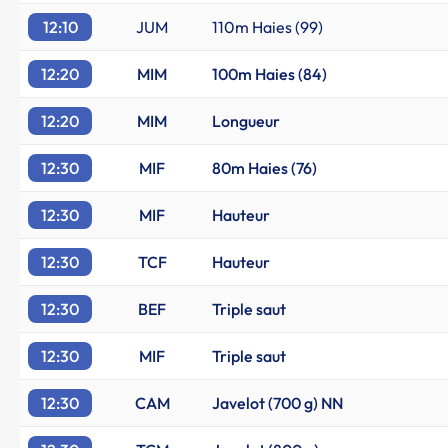
12:10
JUM
110m Haies (99)
12:20
MIM
100m Haies (84)
12:20
MIM
Longueur
12:30
MIF
80m Haies (76)
12:30
MIF
Hauteur
12:30
TCF
Hauteur
12:30
BEF
Triple saut
12:30
MIF
Triple saut
12:30
CAM
Javelot (700 g) NN