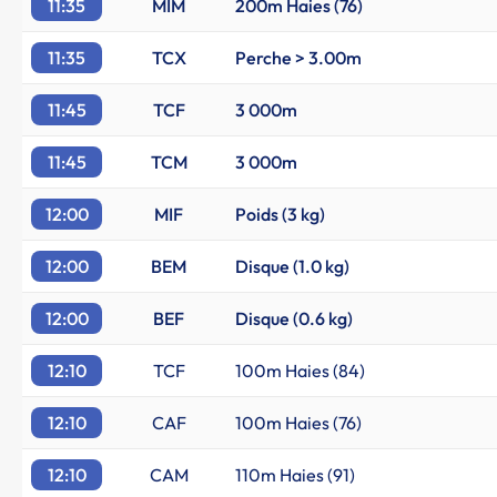
11:35
MIM
200m Haies (76)
11:35
TCX
Perche > 3.00m
11:45
TCF
3 000m
11:45
TCM
3 000m
12:00
MIF
Poids (3 kg)
12:00
BEM
Disque (1.0 kg)
12:00
BEF
Disque (0.6 kg)
12:10
TCF
100m Haies (84)
12:10
CAF
100m Haies (76)
12:10
CAM
110m Haies (91)