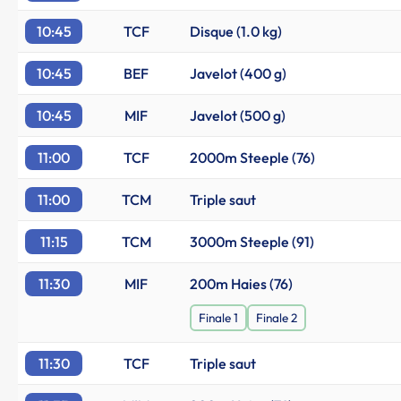
10:45
TCF
Disque (1.0 kg)
10:45
BEF
Javelot (400 g)
10:45
MIF
Javelot (500 g)
11:00
TCF
2000m Steeple (76)
11:00
TCM
Triple saut
11:15
TCM
3000m Steeple (91)
11:30
MIF
200m Haies (76)
Finale 1
Finale 2
11:30
TCF
Triple saut