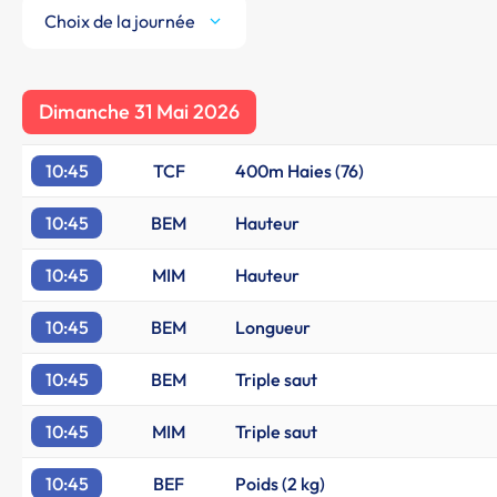
Choix de la journée
Dimanche 31 Mai 2026
10:45
TCF
400m Haies (76)
10:45
BEM
Hauteur
10:45
MIM
Hauteur
10:45
BEM
Longueur
10:45
BEM
Triple saut
10:45
MIM
Triple saut
10:45
BEF
Poids (2 kg)