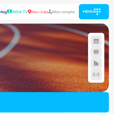
 Mag
Athlé TV
Nos clubs
Mon compte
MENU