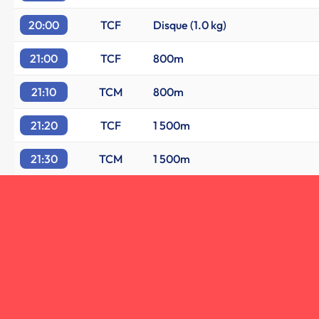
20:00
TCF
Disque (1.0 kg)
21:00
TCF
800m
21:10
TCM
800m
21:20
TCF
1 500m
21:30
TCM
1 500m