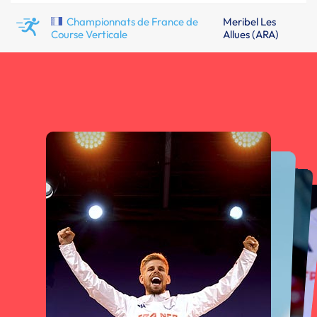
Championnats de France de
Meribel Les
Course Verticale
Allues (ARA)