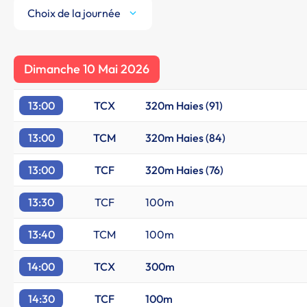
Choix de la journée
Dimanche 10 Mai 2026
13:00
TCX
320m Haies (91)
13:00
TCM
320m Haies (84)
13:00
TCF
320m Haies (76)
13:30
TCF
100m
13:40
TCM
100m
14:00
TCX
300m
14:30
TCF
100m