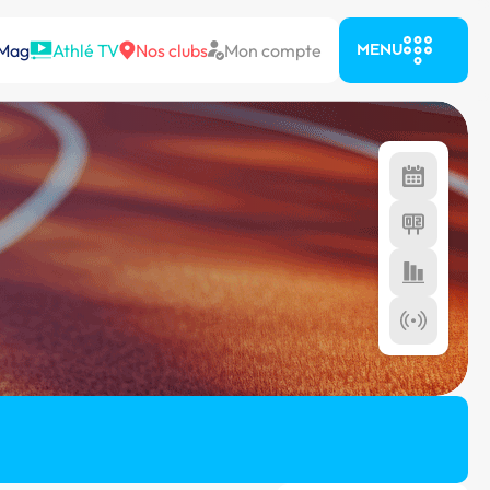
 Mag
Athlé TV
Nos clubs
Mon compte
MENU