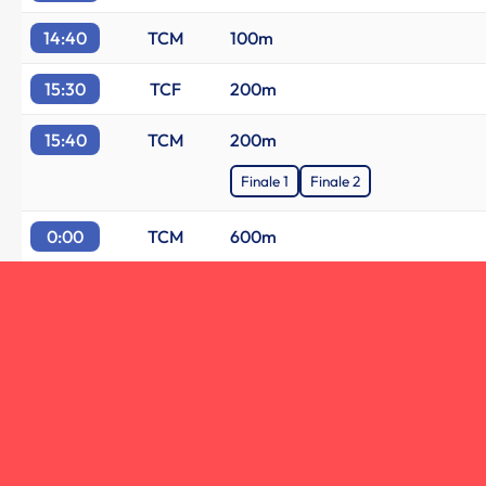
14:40
TCM
100m
15:30
TCF
200m
15:40
TCM
200m
Finale 1
Finale 2
0:00
TCM
600m