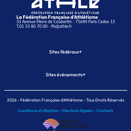
La Fédération Française d'Athlétisme
33 Avenue Pierre de Coubertin - 75640 Paris Cedex 13
T.01 53 80 70 00
- ffa@athle.fr
+
Sites fédéraux
SI-FFA
CALORG
+
Sites événements
Plateforme Formation
Meeting de Paris
Meeting de Paris indoor
MAIF Ekiden de Paris
2026
- Fédération Française d'Athlétisme - Tous Droits Réservés
Conditions d'utilisation -
Mentions légales -
Contacts