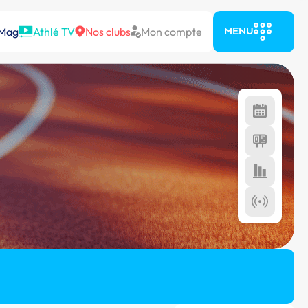
 Mag
Athlé TV
Nos clubs
Mon compte
MENU