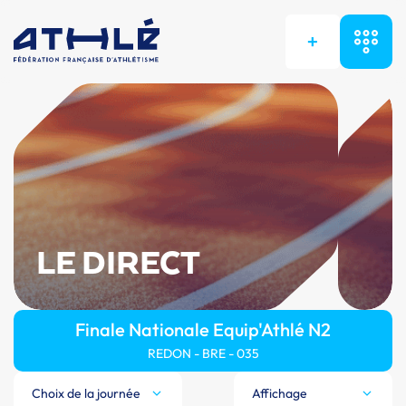
+
LE DIRECT
Finale Nationale Equip'Athlé N2
REDON - BRE - 035
Choix de la journée
Affichage