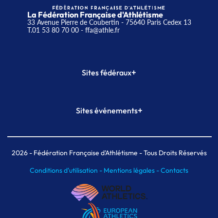
La Fédération Française d'Athlétisme
33 Avenue Pierre de Coubertin - 75640 Paris Cedex 13
T.01 53 80 70 00
- ffa@athle.fr
+
Sites fédéraux
SI-FFA
CALORG
+
Sites événements
Plateforme Formation
Meeting de Paris
Meeting de Paris indoor
MAIF Ekiden de Paris
2026
- Fédération Française d'Athlétisme - Tous Droits Réservés
Conditions d'utilisation -
Mentions légales -
Contacts