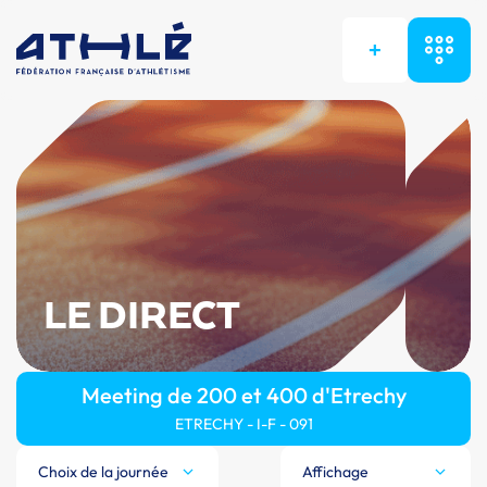
+
LE DIRECT
Meeting de 200 et 400 d'Etrechy
ETRECHY - I-F - 091
Choix de la journée
Affichage