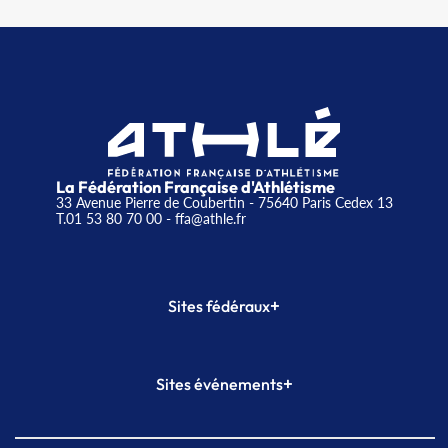
La Fédération Française d'Athlétisme
33 Avenue Pierre de Coubertin - 75640 Paris Cedex 13
T.01 53 80 70 00
- ffa@athle.fr
+
Sites fédéraux
SI-FFA
CALORG
+
Sites événements
Plateforme Formation
Meeting de Paris
Meeting de Paris indoor