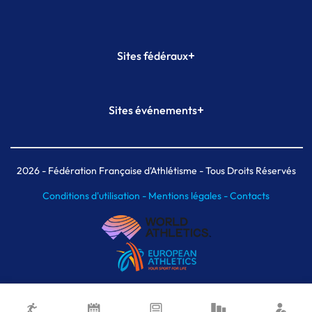
+
Sites fédéraux
SI-FFA
CALORG
+
Sites événements
Plateforme Formation
Meeting de Paris
Meeting de Paris indoor
MAIF Ekiden de Paris
2026
- Fédération Française d'Athlétisme - Tous Droits Réservés
Conditions d'utilisation -
Mentions légales -
Contacts