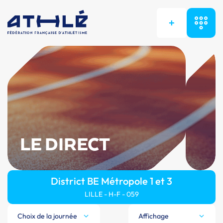
+
LE DIRECT
District BE Métropole 1 et 3
LILLE - H-F - 059
Choix de la journée
Affichage