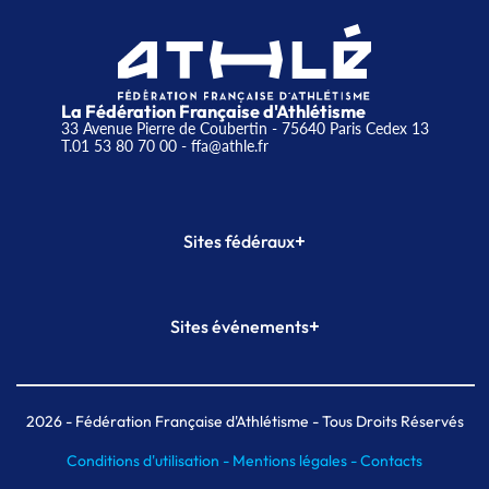
La Fédération Française d'Athlétisme
33 Avenue Pierre de Coubertin - 75640 Paris Cedex 13
T.01 53 80 70 00
- ffa@athle.fr
+
Sites fédéraux
SI-FFA
CALORG
+
Sites événements
Plateforme Formation
Meeting de Paris
Meeting de Paris indoor
MAIF Ekiden de Paris
2026
- Fédération Française d'Athlétisme - Tous Droits Réservés
Conditions d'utilisation -
Mentions légales -
Contacts