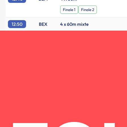
Finale 1
Finale 2
12:50
BEX
4 x 60m mixte