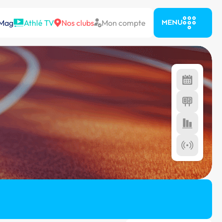
 Mag
Athlé TV
Nos clubs
Mon compte
MENU