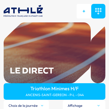
+
LE DIRECT
Triathlon Minimes H/F
ANCENIS-SAINT-GEREON - P-L - 044
Choix de la journée
Affichage