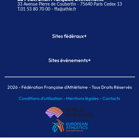
33 Avenue Pierre de Coubertin - 75640 Paris Cedex 13
T.01 53 80 70 00
- ffa@athle.fr
+
Sites fédéraux
SI-FFA
CALORG
+
Sites événements
Plateforme Formation
Meeting de Paris
Meeting de Paris indoor
MAIF Ekiden de Paris
2026
- Fédération Française d'Athlétisme - Tous Droits Réservés
Conditions d'utilisation -
Mentions légales -
Contacts