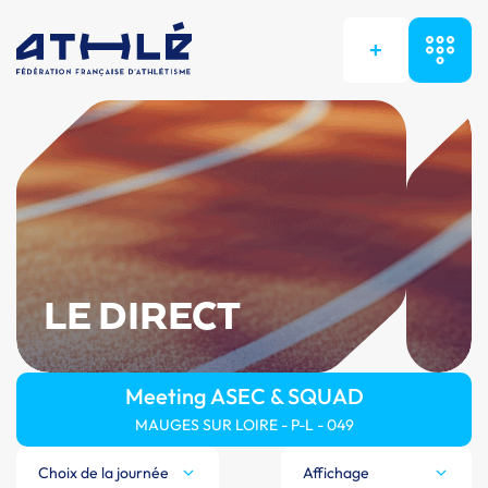
+
LE DIRECT
Meeting ASEC & SQUAD
MAUGES SUR LOIRE - P-L - 049
Choix de la journée
Affichage