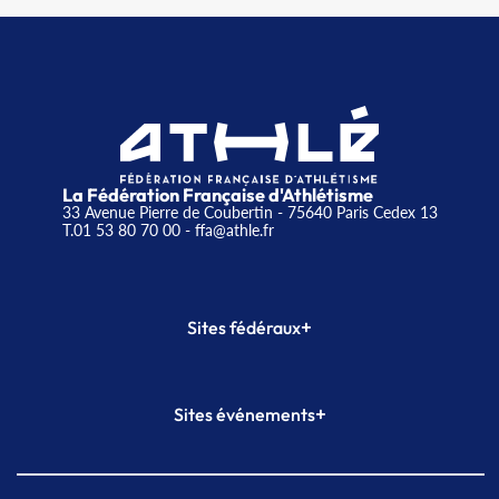
La Fédération Française d'Athlétisme
33 Avenue Pierre de Coubertin - 75640 Paris Cedex 13
T.01 53 80 70 00
- ffa@athle.fr
+
Sites fédéraux
SI-FFA
CALORG
+
Sites événements
Plateforme Formation
Meeting de Paris
Meeting de Paris indoor