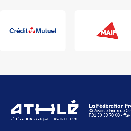
La Fédération Fr
33 Avenue Pierre de Co
T.01 53 80 70 00
- ffa@