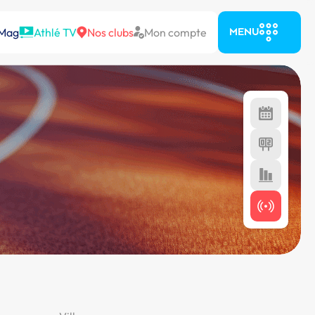
 Mag
Athlé TV
Nos clubs
Mon compte
MENU