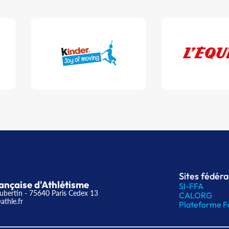
Sites fédér
ançaise d'Athlétisme
SI-FFA
ubertin - 75640 Paris Cedex 13
CALORG
athle.fr
Plateforme F