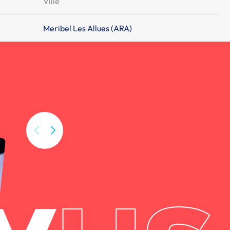
Ville
Meribel Les Allues (ARA)