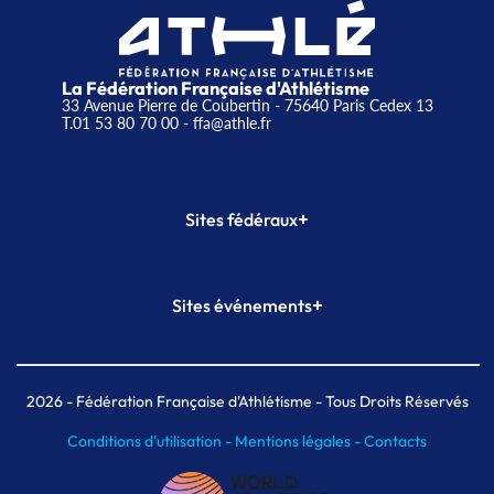
La Fédération Française d'Athlétisme
33 Avenue Pierre de Coubertin - 75640 Paris Cedex 13
T.01 53 80 70 00
- ffa@athle.fr
+
Sites fédéraux
SI-FFA
CALORG
+
Sites événements
Plateforme Formation
Meeting de Paris
Meeting de Paris indoor
MAIF Ekiden de Paris
2026
- Fédération Française d'Athlétisme - Tous Droits Réservés
Conditions d'utilisation -
Mentions légales -
Contacts