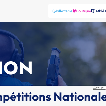
Billetterie
Boutique
Athlé
ION
Accueil
pétitions National