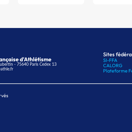
Sites fédér
ançaise d'Athlétisme
SI-FFA
ubertin - 75640 Paris Cedex 13
CALORG
athle.fr
Plateforme F
rvés