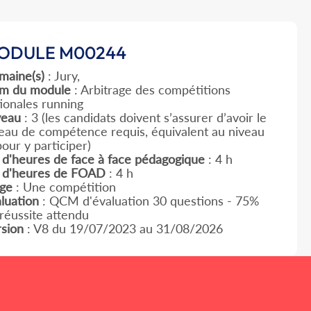
ODULE M00244
maine(s)
: Jury,
m du module
: Arbitrage des compétitions
ionales running
veau
: 3
(les candidats doivent s’assurer d’avoir le
eau de compétence requis, équivalent au niveau
pour y participer)
d'heures de face à face pédagogique
: 4 h
 d'heures de FOAD
: 4 h
age
: Une compétition
luation
: QCM d'évaluation 30 questions - 75%
réussite attendu
sion
: V8 du 19/07/2023 au 31/08/2026