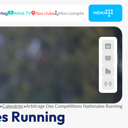
 Mag
Athlé TV
Nos clubs
Mon compte
MENU
>
Calendrier
>
Arbitrage Des Compétitions Nationales Running
es Running