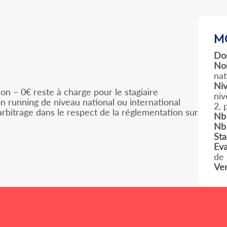
M
Do
No
nat
Ni
on – 0€ reste à charge pour le stagiaire
niv
n running de niveau national ou international
2, 
d'arbitrage dans le respect de la réglementation sur
Nb 
Nb
St
Eva
de 
Ver