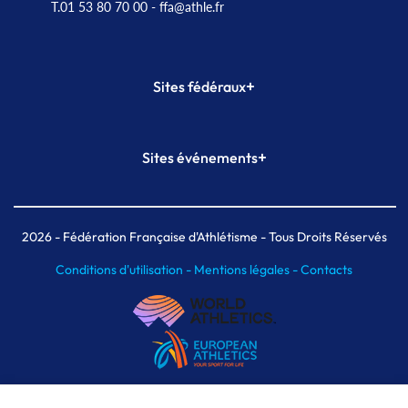
T.01 53 80 70 00
- ffa@athle.fr
+
Sites fédéraux
SI-FFA
CALORG
+
Sites événements
Plateforme Formation
Meeting de Paris
Meeting de Paris indoor
MAIF Ekiden de Paris
2026
- Fédération Française d'Athlétisme - Tous Droits Réservés
Conditions d'utilisation -
Mentions légales -
Contacts