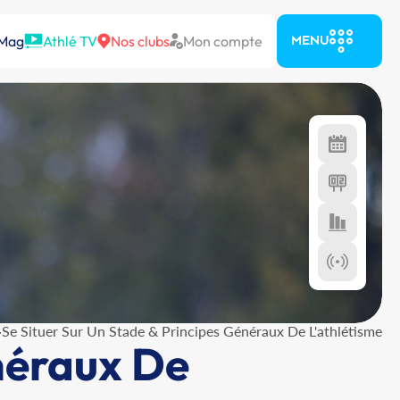
 Mag
Athlé TV
Nos clubs
Mon compte
MENU
>
Se Situer Sur Un Stade & Principes Généraux De L'athlétisme
néraux De