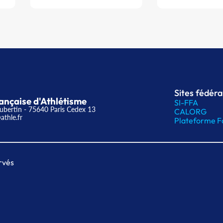
Sites fédér
ançaise d'Athlétisme
SI-FFA
ubertin - 75640 Paris Cedex 13
CALORG
athle.fr
Plateforme F
rvés