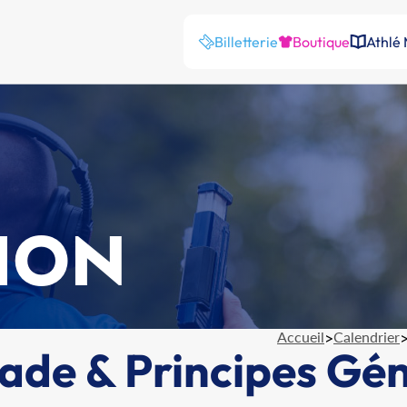
Billetterie
Boutique
Athlé
ION
Accueil
>
Calendrier
tade & Principes Gé