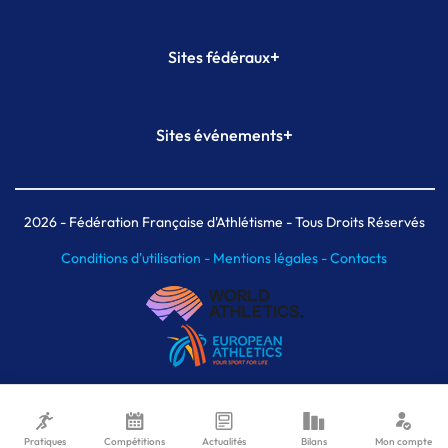
+
Sites fédéraux
SI-FFA
CALORG
+
Sites événements
Plateforme Formation
Meeting de Paris
Meeting de Paris indoor
MAIF Ekiden de Paris
2026
- Fédération Française d'Athlétisme - Tous Droits Réservés
Conditions d'utilisation -
Mentions légales -
Contacts
Pratiques
Compétitions
Actualités
Bilans
Mon compte