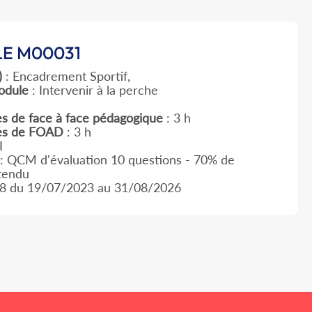
E M00031
)
: Encadrement Sportif,
odule
: Intervenir à la perche
s de face à face pédagogique
: 3 h
es de FOAD
: 3 h
I
: QCM d'évaluation 10 questions - 70% de
ttendu
8 du 19/07/2023 au 31/08/2026