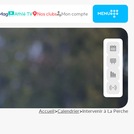
 Mag
Athlé TV
Nos clubs
Mon compte
MENU
Accueil
>
Calendrier
>
Intervenir à La Perche