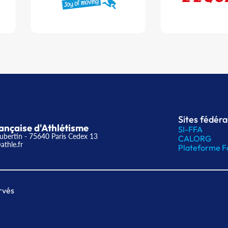
Sites fédér
ançaise d'Athlétisme
SI-FFA
ubertin - 75640 Paris Cedex 13
CALORG
athle.fr
Plateforme F
rvés