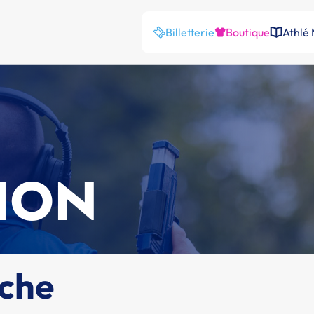
Billetterie
Boutique
Athlé
ION
rche