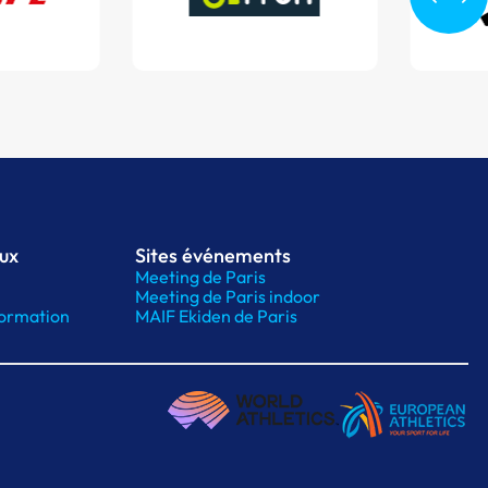
aux
Sites événements
Meeting de Paris
Meeting de Paris indoor
ormation
MAIF Ekiden de Paris