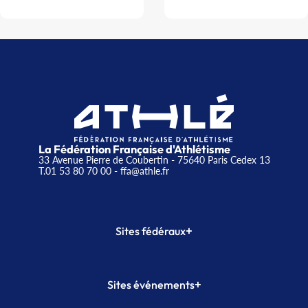
La Fédération Française d'Athlétisme
33 Avenue Pierre de Coubertin - 75640 Paris Cedex 13
T.01 53 80 70 00
- ffa@athle.fr
+
Sites fédéraux
SI-FFA
CALORG
+
Sites événements
Plateforme Formation
Meeting de Paris