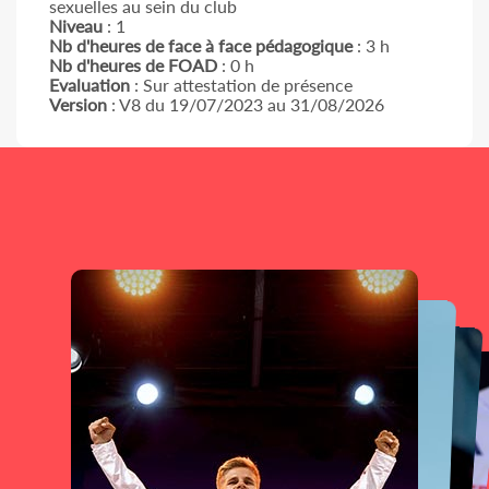
sexuelles au sein du club
Niveau
: 1
Nb d'heures de face à face pédagogique
: 3 h
Nb d'heures de FOAD
: 0 h
Evaluation
: Sur attestation de présence
Version
: V8 du 19/07/2023 au 31/08/2026