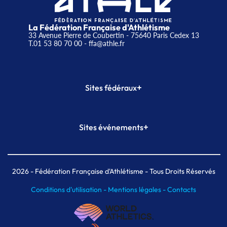
La Fédération Française d'Athlétisme
33 Avenue Pierre de Coubertin - 75640 Paris Cedex 13
T.01 53 80 70 00
- ffa@athle.fr
+
Sites fédéraux
SI-FFA
CALORG
+
Sites événements
Plateforme Formation
Meeting de Paris
Meeting de Paris indoor
MAIF Ekiden de Paris
2026
- Fédération Française d'Athlétisme - Tous Droits Réservés
Conditions d'utilisation -
Mentions légales -
Contacts