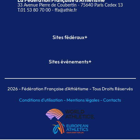
La Fédération Française d'Athlétisme
33 Avenue Pierre de Coubertin - 75640 Paris Cedex 13
T.01 53 80 70 00
- ffa@athle.fr
+
Sites fédéraux
SI-FFA
CALORG
+
Sites événements
Plateforme Formation
Meeting de Paris
Meeting de Paris indoor
MAIF Ekiden de Paris
2026
- Fédération Française d'Athlétisme - Tous Droits Réservés
Conditions d'utilisation -
Mentions légales -
Contacts