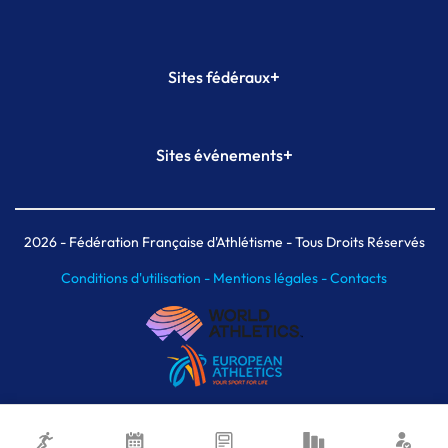
+
Sites fédéraux
SI-FFA
CALORG
+
Sites événements
Plateforme Formation
Meeting de Paris
Meeting de Paris indoor
MAIF Ekiden de Paris
2026
- Fédération Française d'Athlétisme - Tous Droits Réservés
Conditions d'utilisation -
Mentions légales -
Contacts