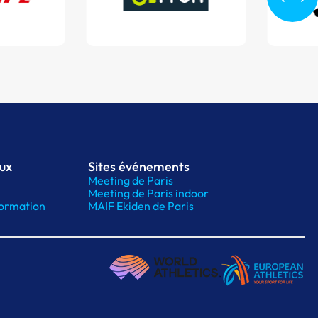
aux
Sites événements
Meeting de Paris
Meeting de Paris indoor
ormation
MAIF Ekiden de Paris