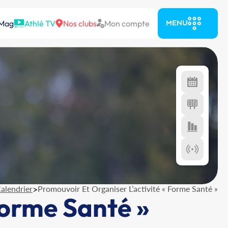
 Mag
Athlé TV
Nos clubs
Mon compte
MENU
alendrier
>
Promouvoir Et Organiser L’activité « Forme Santé »
Forme Santé »