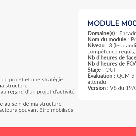
MODULE M00
Domaine(s)
: Encadr
Nom du module
: Pr
Niveau
: 3
(les cand
compétence requis, é
Nb d'heures de fac
Nb d'heures de FO
Stage
: OUI
Evaluation
: QCM d'é
 un projet et une stratégie
attendu
ma structure
Version
: V8 du 19/
au regard d'un projet d'activité
ère au sein de ma structure
es acteurs pouvant être mobilisés