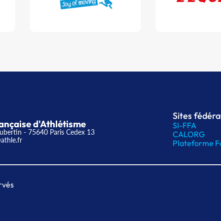
Sites fédér
ançaise d'Athlétisme
SI-FFA
ubertin - 75640 Paris Cedex 13
CALORG
athle.fr
Plateforme F
rvés