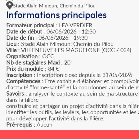
Stade Alain Mimoun, Chemin du Pilou
Informations principales
Formateur principal
: LEA VERDIER
Date de début
: 06/06/2026 - 12:30
Date de fin
: 06/06/2026 - 19:30
Lieu
: Stade Alain Mimoun, Chemin du Pilou
Ville
: VILLENEUVE LES MAGUELONE (OCC / 034)
Organisation
: OCC
Nb de stagiaires Maxi
: 20
Prix du module
: 84 €
Inscription
: Inscription close depuis le 31/05/2026
Compétences
: Etre capable d'élaborer et promouvoir
d’activité "forme-santé" et la coordonner au sein de 
Savoirs
: analyser le contexte au sein de ma structure 
dans la filière
construire et partager un projet d'activité dans la fili
identifier les outils, les leviers, les opportunités et l
pour développer l'activité dans la filière
Pré-requis
: Aucun