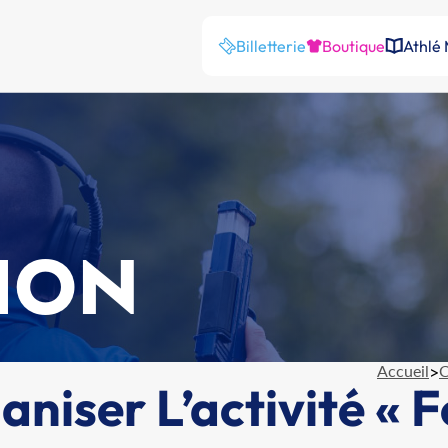
Billetterie
Boutique
Athlé
ION
Accueil
>
C
niser L’activité « 