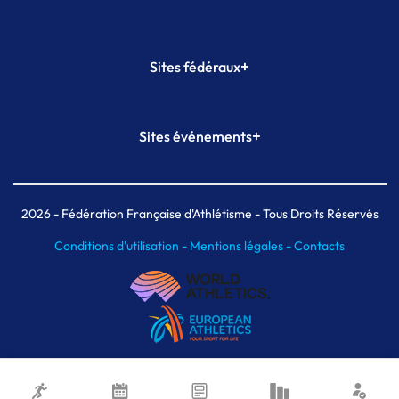
+
Sites fédéraux
SI-FFA
CALORG
+
Sites événements
Plateforme Formation
Meeting de Paris
Meeting de Paris indoor
MAIF Ekiden de Paris
2026
- Fédération Française d'Athlétisme - Tous Droits Réservés
Conditions d'utilisation -
Mentions légales -
Contacts