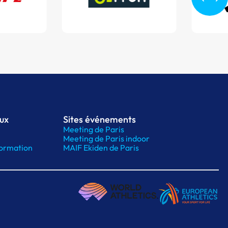
aux
Sites événements
Meeting de Paris
Meeting de Paris indoor
ormation
MAIF Ekiden de Paris