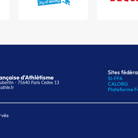
Sites fédér
ançaise d'Athlétisme
SI-FFA
ubertin - 75640 Paris Cedex 13
CALORG
athle.fr
Plateforme F
rvés