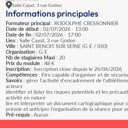
Salle Cayat, 3 rue Godon
Informations principales
Formateur principal
: RODOLPHE CRESSONNIER
Date de début
: 02/07/2026 - 13:00
Date de fin
: 02/07/2026 - 17:00
Lieu
: Salle Cayat, 3 rue Godon
Ville
: SAINT BENOIT SUR SEINE (G-E / 010)
Organisation
: G-E
Nb de stagiaires Maxi
: 20
Prix du module
: 48 €
Inscription
: Inscription close depuis le 26/06/2026
Compétences
: Etre capable d'organiser et de sécuris
Savoirs
: gérer l'activité d'encadrement de l'athlétism
acteurs
identifier et lister les risques potentiels et les préca
activité en nature
lire et interpreter un document cartographique pour o
prévoir et anticiper l'organisation de la séance pour
Pré-requis
: Aucun