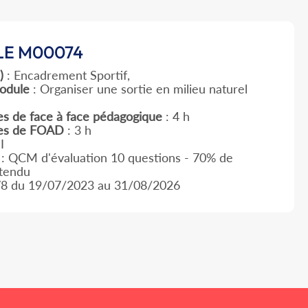
E M00074
)
: Encadrement Sportif,
odule
: Organiser une sortie en milieu naturel
s de face à face pédagogique
: 4 h
es de FOAD
: 3 h
I
: QCM d'évaluation 10 questions - 70% de
ttendu
V8 du 19/07/2023 au 31/08/2026