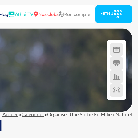
 Mag
Athlé TV
Nos clubs
Mon compte
MENU
Accueil
>
Calendrier
>
Organiser Une Sortie En Milieu Naturel
l