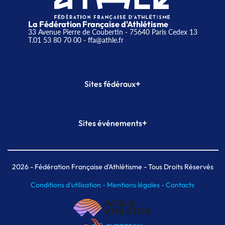
La Fédération Française d'Athlétisme
33 Avenue Pierre de Coubertin - 75640 Paris Cedex 13
T.01 53 80 70 00
- ffa@athle.fr
+
Sites fédéraux
SI-FFA
CALORG
+
Sites événements
Plateforme Formation
Meeting de Paris
Meeting de Paris indoor
MAIF Ekiden de Paris
2026
- Fédération Française d'Athlétisme - Tous Droits Réservés
Conditions d'utilisation -
Mentions légales -
Contacts