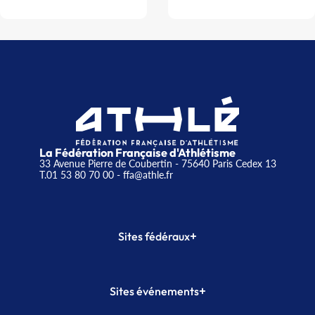
La Fédération Française d'Athlétisme
33 Avenue Pierre de Coubertin - 75640 Paris Cedex 13
T.01 53 80 70 00
- ffa@athle.fr
+
Sites fédéraux
SI-FFA
CALORG
+
Sites événements
Plateforme Formation
Meeting de Paris