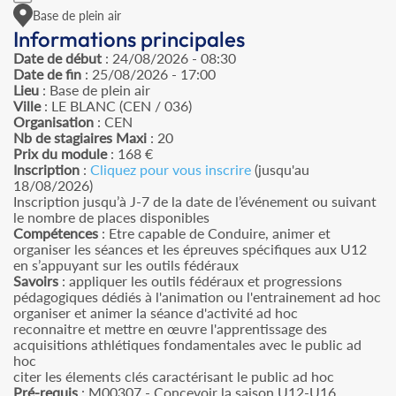
Base de plein air
Informations principales
Date de début
: 24/08/2026 - 08:30
Date de fin
: 25/08/2026 - 17:00
Lieu
: Base de plein air
Ville
: LE BLANC (CEN / 036)
Organisation
: CEN
Nb de stagiaires Maxi
: 20
Prix du module
: 168 €
Inscription
:
Cliquez pour vous inscrire
(jusqu'au
18/08/2026)
Inscription jusqu’à J-7 de la date de l’événement ou suivant
le nombre de places disponibles
Compétences
: Etre capable de Conduire, animer et
organiser les séances et les épreuves spécifiques aux U12
en s’appuyant sur les outils fédéraux
Savoirs
: appliquer les outils fédéraux et progressions
pédagogiques dédiés à l'animation ou l'entrainement ad hoc
organiser et animer la séance d'activité ad hoc
reconnaitre et mettre en œuvre l'apprentissage des
acquisitions athlétiques fondamentales avec le public ad
hoc
citer les élements clés caractérisant le public ad hoc
Pré-requis
: M00307 - Concevoir la saison U12-U16