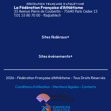
La Fédération Française d'Athlétisme
33 Avenue Pierre de Coubertin - 75640 Paris Cedex 13
T.01 53 80 70 00
- ffa@athle.fr
+
Sites fédéraux
SI-FFA
CALORG
+
Sites événements
Plateforme Formation
Meeting de Paris
Meeting de Paris indoor
MAIF Ekiden de Paris
2026
- Fédération Française d'Athlétisme - Tous Droits Réservés
Conditions d'utilisation -
Mentions légales -
Contacts