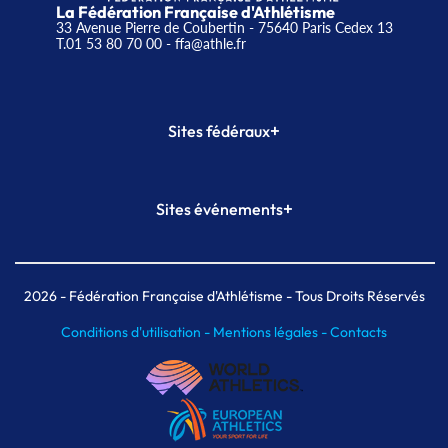
La Fédération Française d'Athlétisme
33 Avenue Pierre de Coubertin - 75640 Paris Cedex 13
T.01 53 80 70 00
- ffa@athle.fr
+
Sites fédéraux
SI-FFA
CALORG
+
Sites événements
Plateforme Formation
Meeting de Paris
Meeting de Paris indoor
MAIF Ekiden de Paris
2026
- Fédération Française d'Athlétisme - Tous Droits Réservés
Conditions d'utilisation -
Mentions légales -
Contacts