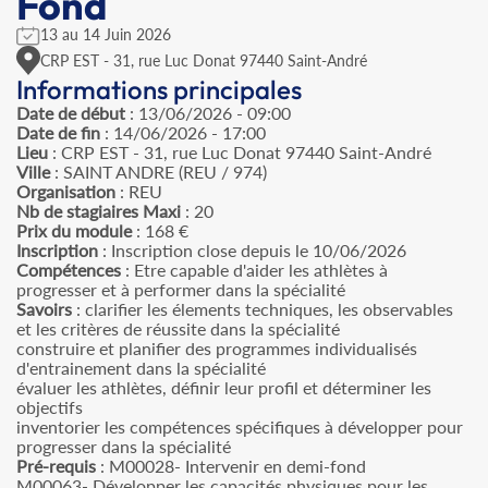
Fond
13 au 14 Juin 2026
CRP EST - 31, rue Luc Donat 97440 Saint-André
Informations principales
Date de début
: 13/06/2026 - 09:00
Date de fin
: 14/06/2026 - 17:00
Lieu
: CRP EST - 31, rue Luc Donat 97440 Saint-André
Ville
: SAINT ANDRE (REU / 974)
Organisation
: REU
Nb de stagiaires Maxi
: 20
Prix du module
: 168 €
Inscription
: Inscription close depuis le 10/06/2026
Compétences
: Etre capable d'aider les athlètes à
progresser et à performer dans la spécialité
Savoirs
: clarifier les élements techniques, les observables
et les critères de réussite dans la spécialité
construire et planifier des programmes individualisés
d'entrainement dans la spécialité
évaluer les athlètes, définir leur profil et déterminer les
objectifs
inventorier les compétences spécifiques à développer pour
progresser dans la spécialité
Pré-requis
: M00028- Intervenir en demi-fond
M00063- Développer les capacités physiques pour les