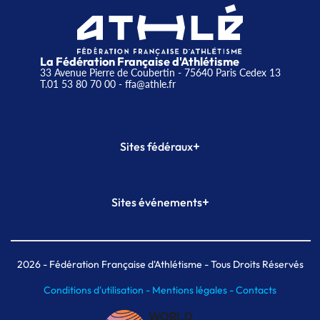
La Fédération Française d'Athlétisme
33 Avenue Pierre de Coubertin - 75640 Paris Cedex 13
T.01 53 80 70 00
- ffa@athle.fr
+
Sites fédéraux
SI-FFA
CALORG
+
Sites événements
Plateforme Formation
Meeting de Paris
Meeting de Paris indoor
MAIF Ekiden de Paris
2026
- Fédération Française d'Athlétisme - Tous Droits Réservés
Conditions d'utilisation -
Mentions légales -
Contacts