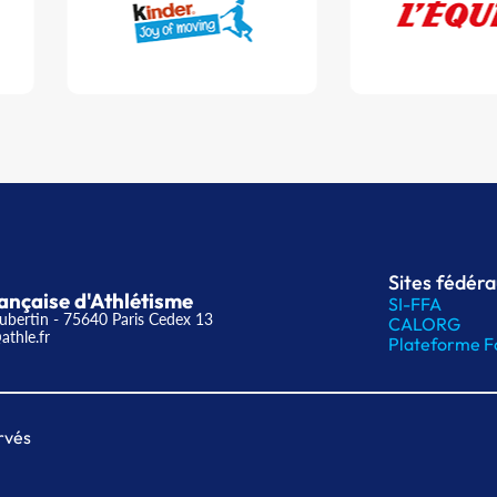
Sites fédér
ançaise d'Athlétisme
SI-FFA
ubertin - 75640 Paris Cedex 13
CALORG
athle.fr
Plateforme F
rvés