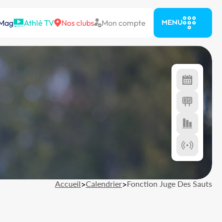
 Mag
Athlé TV
Nos clubs
Mon compte
MENU
Accueil
>
Calendrier
>
Fonction Juge Des Sauts