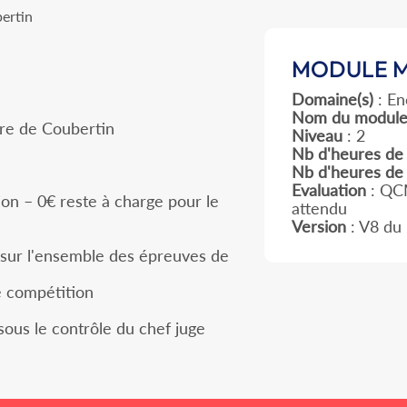
ertin
MODULE M
Domaine(s)
: En
Nom du modul
re de Coubertin
Niveau
: 2
Nb d'heures de 
Nb d'heures d
Evaluation
: QCM
ion – 0€ reste à charge pour le
attendu
Version
: V8 du
e sur l'ensemble des épreuves de
de compétition
sous le contrôle du chef juge