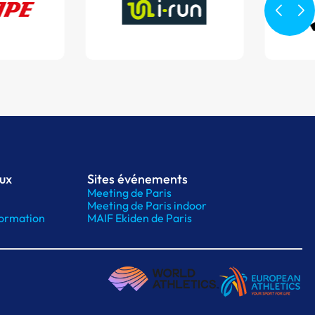
aux
Sites événements
Meeting de Paris
Meeting de Paris indoor
ormation
MAIF Ekiden de Paris