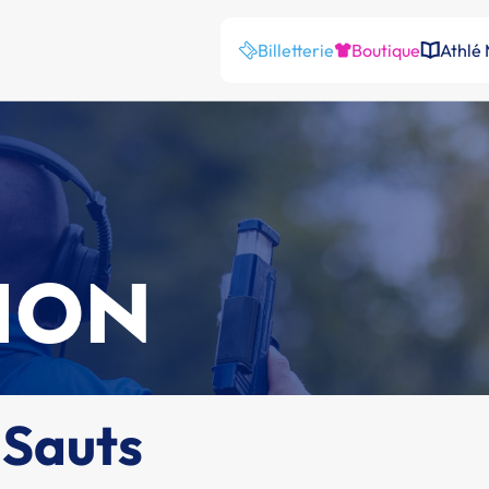
Billetterie
Boutique
Athlé
ION
 Sauts