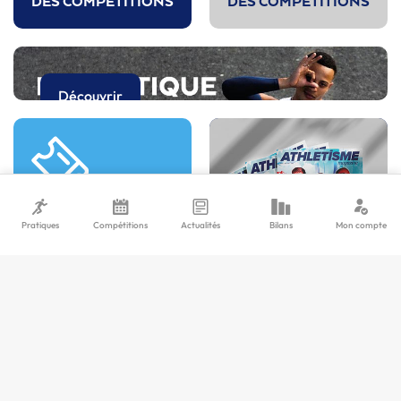
DES COMPÉTITIONS
DES COMPÉTITIONS
Découvrir
Pratiques
Compétitions
Actualités
Bilans
Mon compte
LA
BILLETTERIE