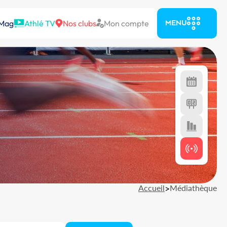
 Mag
Athlé TV
Nos clubs
Mon compte
MENU
Accueil
>
Médiathèque