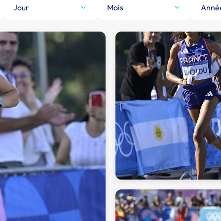
Jour
Mois
Anné